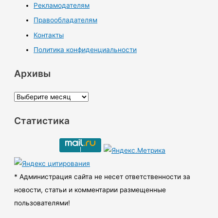
Рекламодателям
Правообладателям
Контакты
Политика конфиденциальности
Архивы
А
р
Статистика
х
и
в
ы
* Администрация сайта не несет ответственности за
новости, статьи и комментарии размещенные
пользователями!