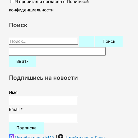
Я прочитал и согласен с Политикой
конфиденциальности
Поиск
П
о
и
с
к
Подпишись на новости
:
Имя
Email *
Читайте нас в MAX
|
Читайте нас в Дзен