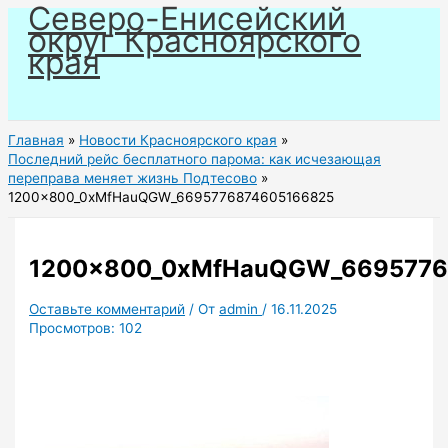
Северо-Енисейский
Перейти
округ Красноярского
к
края
содержимому
Главная
Новости Красноярского края
Последний рейс бесплатного парома: как исчезающая
переправа меняет жизнь Подтесово
1200x800_0xMfHauQGW_6695776874605166825
1200x800_0xMfHauQGW_6695776
Оставьте комментарий
/ От
admin
/
16.11.2025
Просмотров:
102