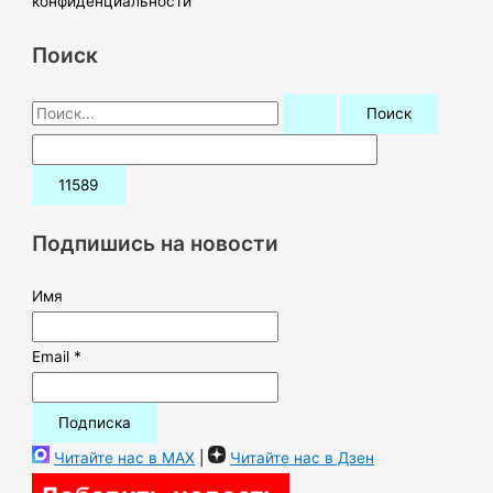
конфиденциальности
Поиск
П
о
и
с
к
Подпишись на новости
:
Имя
Email *
Читайте нас в MAX
|
Читайте нас в Дзен