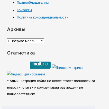
Правообладателям
Контакты
Политика конфиденциальности
Архивы
А
р
Статистика
х
и
в
ы
* Администрация сайта не несет ответственности за
новости, статьи и комментарии размещенные
пользователями!