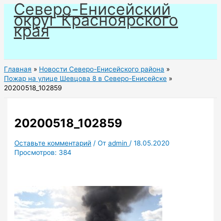
Северо-Енисейский
Перейти
округ Красноярского
к
края
содержимому
Главная
Новости Северо-Енисейского района
Пожар на улице Шевцова 8 в Северо-Енисейске
20200518_102859
20200518_102859
Оставьте комментарий
/ От
admin
/
18.05.2020
Просмотров:
384