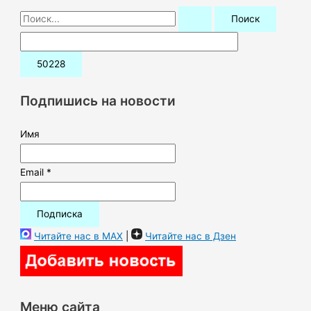
П
о
и
с
к
Подпишись на новости
:
Имя
Email *
Читайте нас в MAX
|
Читайте нас в Дзен
Меню сайта