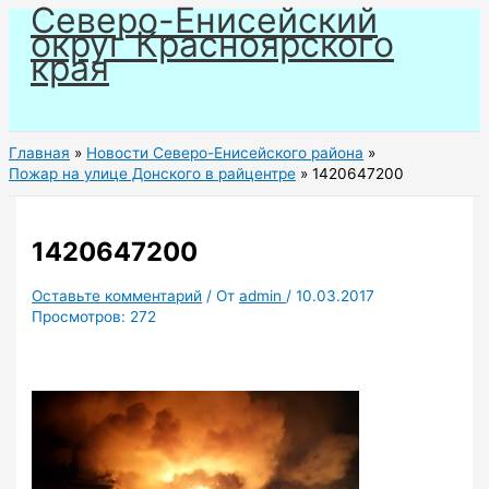
Северо-Енисейский
Перейти
округ Красноярского
к
края
содержимому
Главная
Новости Северо-Енисейского района
Пожар на улице Донского в райцентре
1420647200
1420647200
Оставьте комментарий
/ От
admin
/
10.03.2017
Просмотров:
272