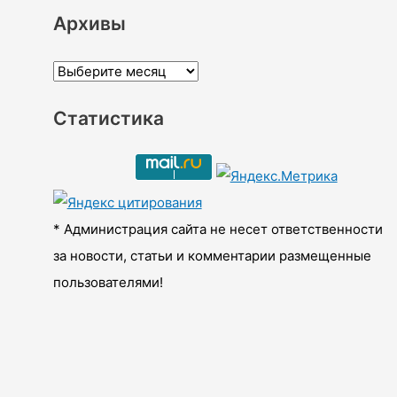
Архивы
А
р
Статистика
х
и
в
ы
* Администрация сайта не несет ответственности
за новости, статьи и комментарии размещенные
пользователями!