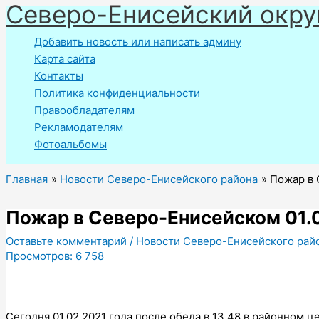
Северо-Енисейский окру
Перейти
к
Добавить новость или написать админу
содержимому
Карта сайта
Контакты
Политика конфиденциальности
Правообладателям
Рекламодателям
Фотоальбомы
Главная
Новости Северо-Енисейского района
Пожар в 
Пожар в Северо-Енисейском 01.02
Оставьте комментарий
/
Новости Северо-Енисейского рай
Просмотров:
6 758
Сегодня 01.02.2021 года после обеда в 13.48 в районном 