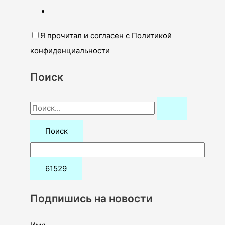
Я прочитал и согласен с Политикой
конфиденциальности
Поиск
П
о
и
с
к
:
Подпишись на новости