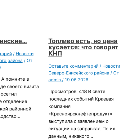
цинские…
Топливо есть, но цена
кусается: что говорит
КНП
тарий
/
Новости
ого района
/ От
Оставьте комментарий
/
Новости
6
Северо-Енисейского района
/ От
 А помните в
admin
/
19.06.2026
оде своего визита
Просмотров: 418 В свете
посетил
последних событий Краевая
е отделение
компания
кой районной
«Красноярскнефтепродукт»
водство…
выступила с заявлением о
ситуации на заправках. По их
данным, никакого…