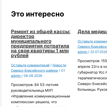
Это интересно
Ремонт из общей кассы:
Дела меди
директор
муниципального
Оставьте коммен
предприятия потратила
Северо-Енисейск
на свои квартиры 1 млн
admin
/
22.07.202
рублей
Просмотров: 155
Оставьте комментарий
/
Новости
апреле 22го в х
Северо-Енисейского района
/ От
губернатор Усс 
admin
/
06.08.2026
терапевтическо
Северо-Енисейс
Просмотров: 64 53-летняя
больницы. Руко
руководительница МУП
«Управление коммуникационным
комплексом» решила, что