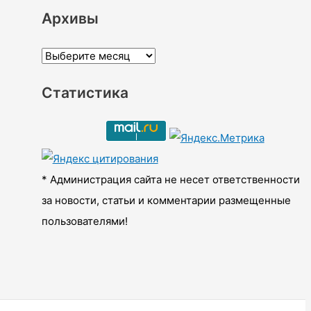
Архивы
А
р
Статистика
х
и
в
ы
* Администрация сайта не несет ответственности
за новости, статьи и комментарии размещенные
пользователями!