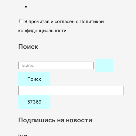
Я прочитал и согласен с Политикой
конфиденциальности
Поиск
П
о
и
с
к
:
Подпишись на новости