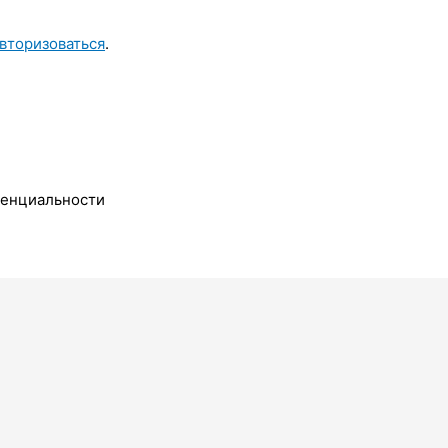
вторизоваться
.
денциальности