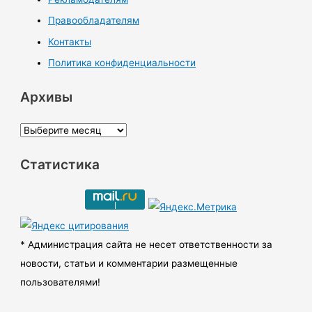
Правообладателям
Контакты
Политика конфиденциальности
Архивы
А
р
Статистика
х
и
в
ы
* Администрация сайта не несет ответственности за
новости, статьи и комментарии размещенные
пользователями!