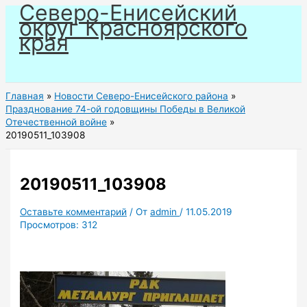
Северо-Енисейский
Перейти
округ Красноярского
к
края
содержимому
Главная
Новости Северо-Енисейского района
Празднование 74-ой годовщины Победы в Великой
Отечественной войне
20190511_103908
20190511_103908
Оставьте комментарий
/ От
admin
/
11.05.2019
Просмотров:
312