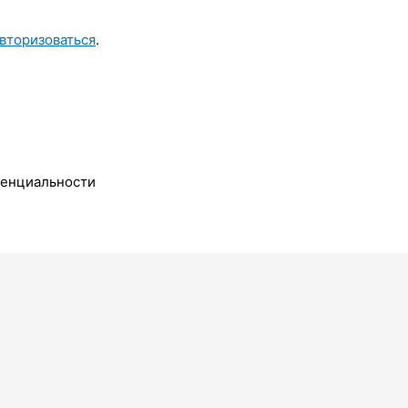
вторизоваться
.
денциальности