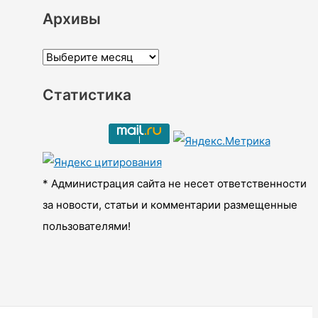
Архивы
А
р
Статистика
х
и
в
ы
* Администрация сайта не несет ответственности
за новости, статьи и комментарии размещенные
пользователями!