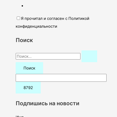
Я прочитал и согласен с Политикой
конфиденциальности
Поиск
П
о
и
с
к
:
Подпишись на новости