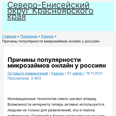
Северо-Енисейский
Перейти
округ Красноярского
к
края
содержимому
Главная
Полезное
Разное
Причины популярности микрозаймов онлайн у россиян
Причины популярности
микрозаймов онлайн у россиян
Оставьте комментарий
/
Разное
/ От
admin
/
19.11.2021
Просмотров:
3 463
Инновационные технологии смело шагают вперед.
Возможности интернета теперь активно используются
людьми не только для развлечений, игр и поиска
информации. Очередей в банках стало меньше за счет