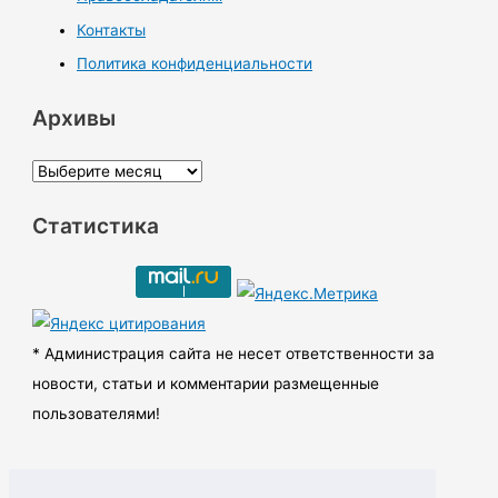
Контакты
Политика конфиденциальности
Архивы
А
р
Статистика
х
и
в
ы
* Администрация сайта не несет ответственности за
новости, статьи и комментарии размещенные
пользователями!