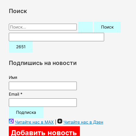
Поиск
П
о
и
с
к
Подпишись на новости
:
Имя
Email *
Читайте нас в MAX
|
Читайте нас в Дзен