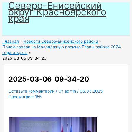
Северо-Енисейский
Перейти
округ Красноярского
к
края
содержимому
Главная
Новости Северо-Енисейского района
Прием заявок на Молодёжную премию Главы района 2024
года открыт!
2025-03-06_09-34-20
2025-03-06_09-34-20
Оставьте комментарий
/ От
admin
/
06.03.2025
Просмотров:
155