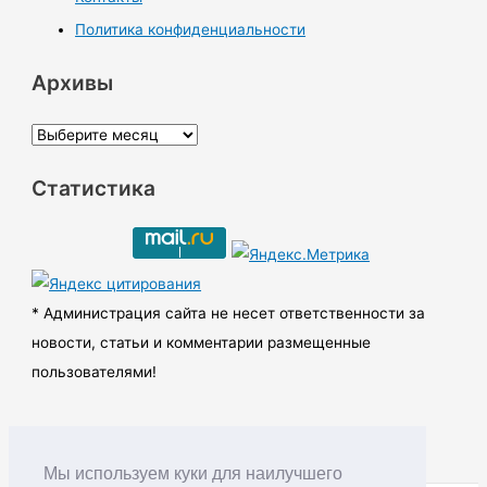
Политика конфиденциальности
Архивы
А
р
Статистика
х
и
в
ы
* Администрация сайта не несет ответственности за
новости, статьи и комментарии размещенные
пользователями!
Мы используем куки для наилучшего