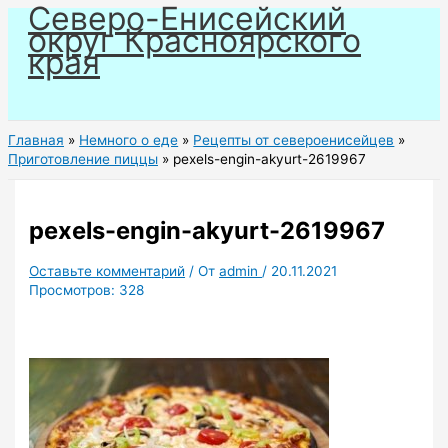
Северо-Енисейский
Перейти
округ Красноярского
к
края
содержимому
Главная
Немного о еде
Рецепты от североенисейцев
Приготовление пиццы
pexels-engin-akyurt-2619967
pexels-engin-akyurt-2619967
Оставьте комментарий
/ От
admin
/
20.11.2021
Просмотров:
328