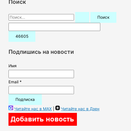
Поиск
П
о
и
с
к
Подпишись на новости
:
Имя
Email *
Читайте нас в MAX
|
Читайте нас в Дзен