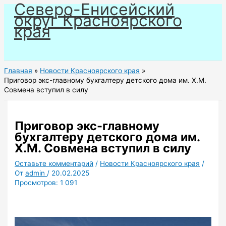
Северо-Енисейский
Перейти
округ Красноярского
к
края
содержимому
Главная
Новости Красноярского края
Приговор экс-главному бухгалтеру детского дома им. Х.М.
Совмена вступил в силу
Приговор экс-главному
бухгалтеру детского дома им.
Х.М. Совмена вступил в силу
Оставьте комментарий
/
Новости Красноярского края
/
От
admin
/
20.02.2025
Просмотров:
1 091