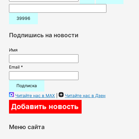
о
и
с
к
Подпишись на новости
:
Имя
Email *
Читайте нас в MAX
|
Читайте нас в Дзен
Меню сайта