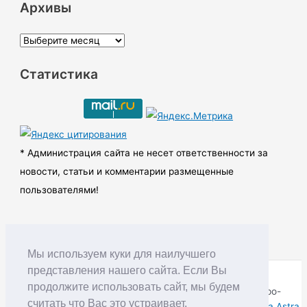
Архивы
А
р
Статистика
х
и
в
ы
* Администрация сайта не несет ответственности за
новости, статьи и комментарии размещенные
пользователями!
Мы используем куки для наилучшего
представления нашего сайта. Если Вы
продолжите использовать сайт, мы будем
Copyright © RUDNIK.MOBI 28.06.2008 - 2026 | Северо-
считать что Вас это устраивает.
Енисейский округ Красноярского края | Powered by
Тема Astra