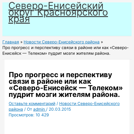
Северо-Енисейский
Перейти
округ Красноярского
к
края
содержимому
Главная
Новости Северо-Енисейского района
Про прогресс и перспективу связи в районе или как «Северо-
Енисейск — Телеком» пудрит мозги жителям района.
Про прогресс и перспективу
связи в районе или как
«Северо-Енисейск — Телеком»
пудрит мозги жителям района.
Оставьте комментарий
/
Новости Северо-Енисейского
района
/ От
admin
/
20.03.2015
Просмотров:
10 429