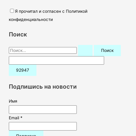
Я прочитал и согласен с Политикой
конфиденциальности
Поиск
П
о
и
с
к
Подпишись на новости
:
Имя
Email *