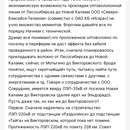
экономическую возможность прокладки оптоволоконной
линии от Лесосибирска до Новой Калами ООО «Северо-
Енисейск-Телеком» (совместно с ОАО КБ «Искра») не
учло множество моментов. Впрочем давайте все по
порядку.Начнем с технической.
Думаю все понимают,что проложенное оптоволокно по
поселку и переферии не даст эффекта без кабеля
проведенного в район. Итак, сначала планировалось
прокладывать волокно от Лесосибирска до Новой
Калами, сейчас от Мотыгино до Викторовского. Вроде
понятно, ищут «кротчайщий» путь, пытаясь найти пути
сотрудничества с одними связистами с другими, с
энергетиками и тд. Говоря о сотрудничестве с ООО
Соврудник, имеется ввиду ЛЭП-35кВ от поселка Новая
Калами до Викторовска (далее идет на Эльдорадо).
Пусть даже так, но как же до Викторовского?
Первое. Сначала надеялись на строительство
ЛЭП-220кВ от подстанции «Раздолинск» до подстанции
«Тайга» на Викторовском, которой пока нет помине.
Протяженность ЛЭП-220кВ по поекту 228 км. Совет