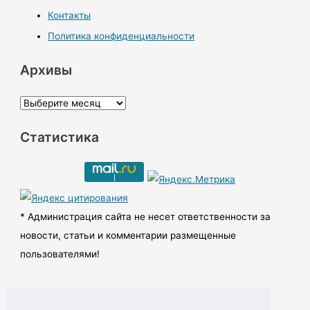
Контакты
Политика конфиденциальности
Архивы
А
р
Статистика
х
и
в
ы
* Администрация сайта не несет ответственности за
новости, статьи и комментарии размещенные
пользователями!