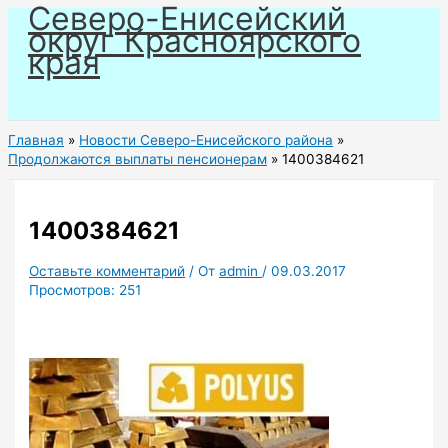
Северо-Енисейский
Перейти
округ Красноярского
к
края
содержимому
Главная
Новости Северо-Енисейского района
Продолжаются выплаты пенсионерам
1400384621
1400384621
Оставьте комментарий
/ От
admin
/
09.03.2017
Просмотров:
251