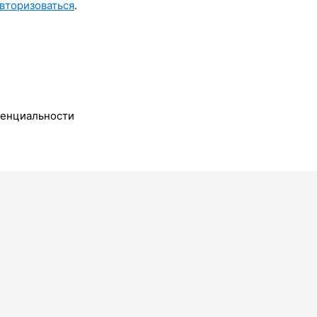
вторизоваться
.
денциальности