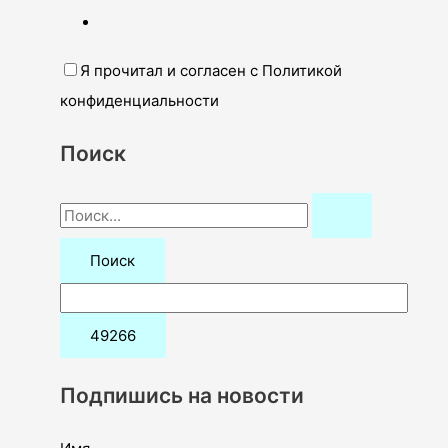
Я прочитал и согласен с Политикой
конфиденциальности
Поиск
П
о
и
с
к
:
Подпишись на новости