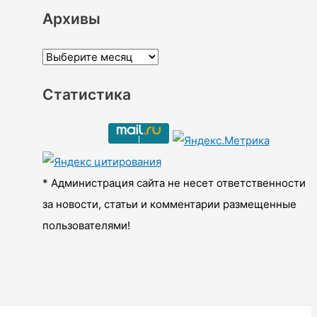
Архивы
А
р
Статистика
х
и
в
ы
* Администрация сайта не несет ответственности
за новости, статьи и комментарии размещенные
пользователями!