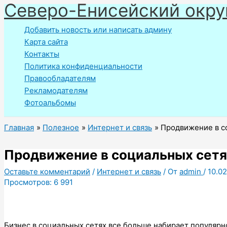
Северо-Енисейский окру
Перейти
к
Добавить новость или написать админу
содержимому
Карта сайта
Контакты
Политика конфиденциальности
Правообладателям
Рекламодателям
Фотоальбомы
Главная
Полезное
Интернет и связь
Продвижение в с
Продвижение в социальных сет
Оставьте комментарий
/
Интернет и связь
/ От
admin
/
10.02
Просмотров:
6 991
Бизнес в социальных сетях все больше набирает популярно