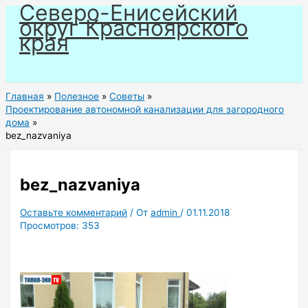
Северо-Енисейский
Перейти
округ Красноярского
к
края
содержимому
Главная
Полезное
Советы
Проектирование автономной канализации для загородного
дома
bez_nazvaniya
bez_nazvaniya
Оставьте комментарий
/ От
admin
/
01.11.2018
Просмотров:
353