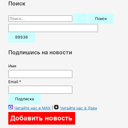
Поиск
П
о
и
с
к
Подпишись на новости
:
Имя
Email *
Читайте нас в MAX
|
Читайте нас в Дзен