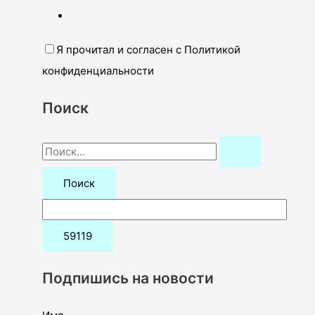
Я прочитал и согласен с Политикой
конфиденциальности
Поиск
П
о
и
с
к
:
Подпишись на новости