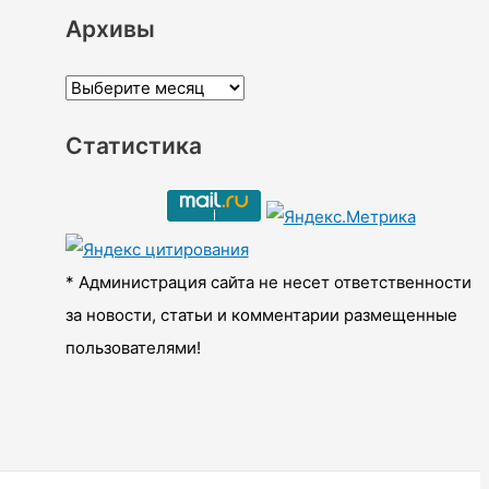
Архивы
А
р
Статистика
х
и
в
ы
* Администрация сайта не несет ответственности
за новости, статьи и комментарии размещенные
пользователями!