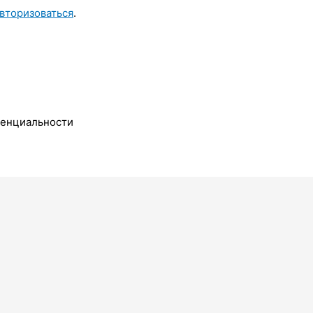
вторизоваться
.
денциальности