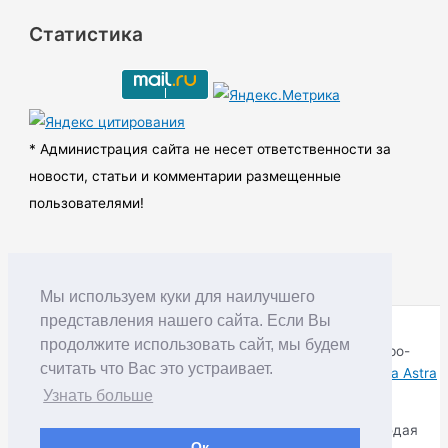
р
Статистика
х
и
в
ы
* Администрация сайта не несет ответственности за
новости, статьи и комментарии размещенные
пользователями!
Мы используем куки для наилучшего
представления нашего сайта. Если Вы
продолжите использовать сайт, мы будем
Copyright © RUDNIK.MOBI 28.06.2008 - 2026 | Северо-
считать что Вас это устраивает.
Енисейский округ Красноярского края | Powered by
Тема Astra
WordPress
Узнать больше
Копирование материалов разрешается только соблюдая
Ок