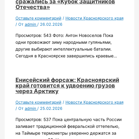
сражались за «Кубок Защитников
Отечества»
Оставьте комментарий
/
Новости Красноярского края
/ От
admin
/
26.02.2026
Просмотров: 543 Фото: Антон Новоселов Пока
одни провожают зиму народными гуляньями,
другие выбирают интеллектуальные баталии.
Сегодня в Красноярске завершились краевые…
Енисейский форсаж: Красноярский
край готовится к удвоению грузов
через Арктику
Оставьте комментарий
/
Новости Красноярского края
/ От
admin
/
25.02.2026
Просмотров: 537 Пока центральную часть России
заливает традиционной февральской оттепелью,
на Таймыре термометры уверенно держатся за