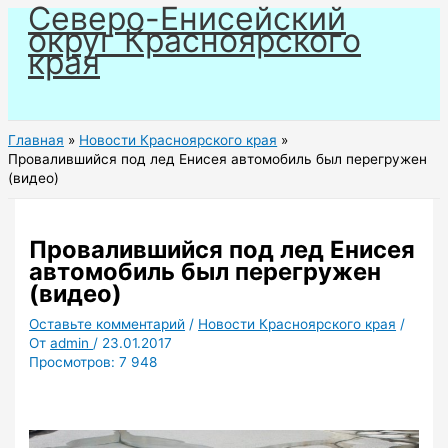
Северо-Енисейский
Перейти
округ Красноярского
к
края
содержимому
Главная
Новости Красноярского края
Провалившийся под лед Енисея автомобиль был перегружен
(видео)
Провалившийся под лед Енисея
автомобиль был перегружен
(видео)
Оставьте комментарий
/
Новости Красноярского края
/
От
admin
/
23.01.2017
Просмотров:
7 948