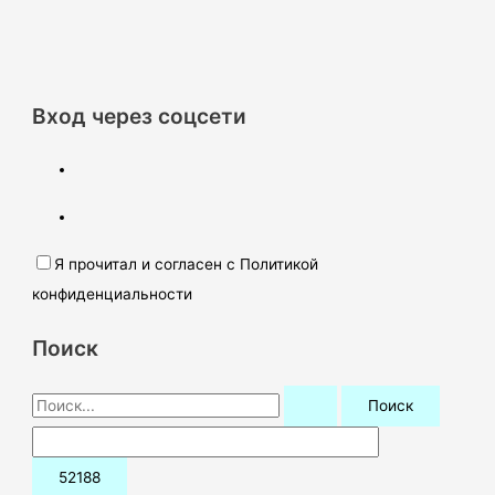
Вход через соцсети
Я прочитал и согласен с Политикой
конфиденциальности
Поиск
П
о
и
с