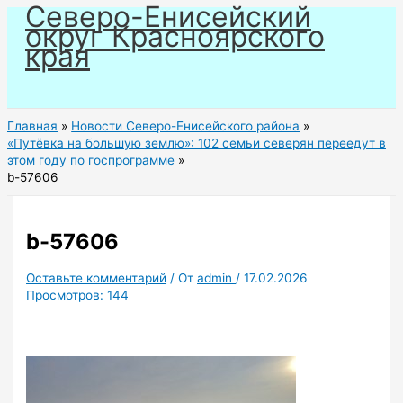
Северо-Енисейский
Перейти
округ Красноярского
к
края
содержимому
Главная
Новости Северо-Енисейского района
«Путёвка на большую землю»: 102 семьи северян переедут в
этом году по госпрограмме
b-57606
b-57606
Оставьте комментарий
/ От
admin
/
17.02.2026
Просмотров:
144