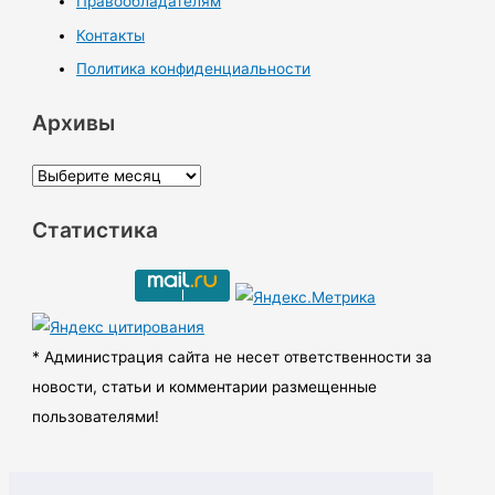
Правообладателям
Контакты
Политика конфиденциальности
Архивы
А
р
Статистика
х
и
в
ы
* Администрация сайта не несет ответственности за
новости, статьи и комментарии размещенные
пользователями!