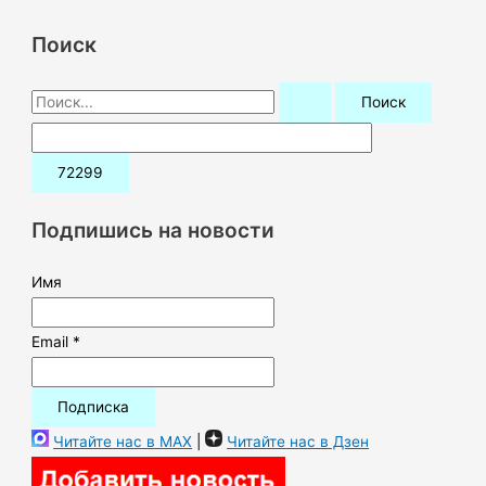
Поиск
П
о
и
с
к
Подпишись на новости
:
Имя
Email *
Читайте нас в MAX
|
Читайте нас в Дзен