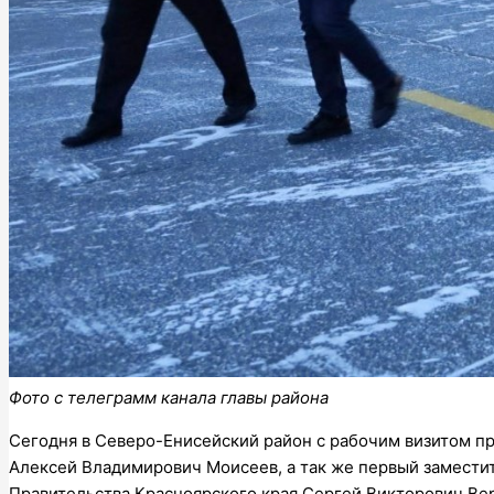
Фото с телеграмм канала главы района
Сегодня в Северо-Енисейский район с рабочим визитом 
Алексей Владимирович Моисеев, а так же первый замести
Правительства Красноярского края Сергей Викторович Вер