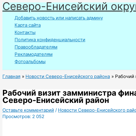
Северо-Енисейский окру
Перейти
к
Добавить новость или написать админу
содержимому
Карта сайта
Контакты
Политика конфиденциальности
Правообладателям
Рекламодателям
Фотоальбомы
Главная
Новости Северо-Енисейского района
Рабочий 
Рабочий визит замминистра фин
Северо-Енисейский район
Оставьте комментарий
/
Новости Северо-Енисейского рай
Просмотров:
2 052