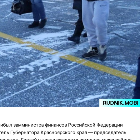
прибыл замминистра финансов Российской Федерации
тель Губернатора Красноярского края — председатель
ещагин. Гостей у трапа самолета встречал глава района