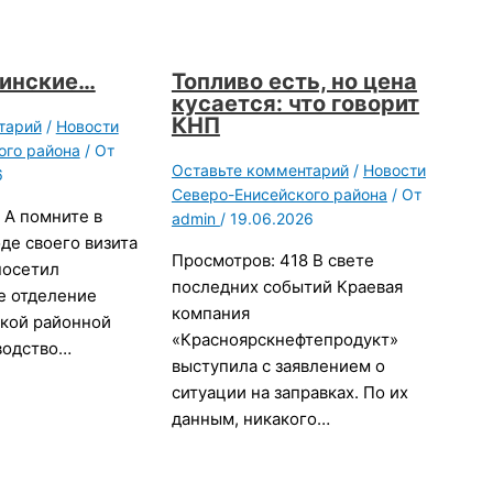
цинские…
Топливо есть, но цена
кусается: что говорит
КНП
тарий
/
Новости
ого района
/ От
Оставьте комментарий
/
Новости
6
Северо-Енисейского района
/ От
 А помните в
admin
/
19.06.2026
оде своего визита
Просмотров: 418 В свете
посетил
последних событий Краевая
е отделение
компания
кой районной
«Красноярскнефтепродукт»
водство…
выступила с заявлением о
ситуации на заправках. По их
данным, никакого…