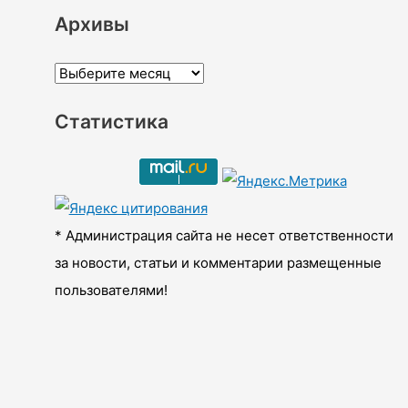
Архивы
А
р
Статистика
х
и
в
ы
* Администрация сайта не несет ответственности
за новости, статьи и комментарии размещенные
пользователями!