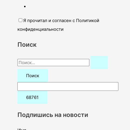
Я прочитал и согласен с Политикой
конфиденциальности
Поиск
П
о
и
с
к
:
Подпишись на новости