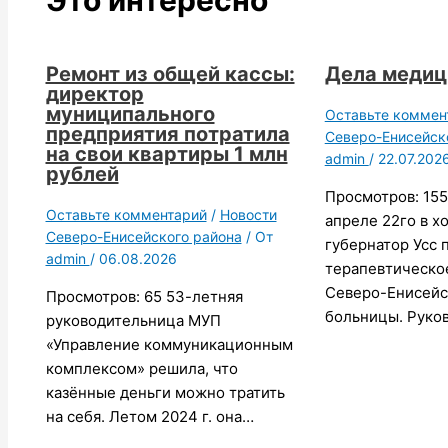
Это интересно
Ремонт из общей кассы:
Дела меди
директор
муниципального
Оставьте коммен
предприятия потратила
Северо-Енисейск
на свои квартиры 1 млн
admin
/
22.07.202
рублей
Просмотров: 155
Оставьте комментарий
/
Новости
апреле 22го в х
Северо-Енисейского района
/ От
губернатор Усс 
admin
/
06.08.2026
терапевтическо
Северо-Енисейс
Просмотров: 65 53-летняя
больницы. Руко
руководительница МУП
«Управление коммуникационным
комплексом» решила, что
казённые деньги можно тратить
на себя. Летом 2024 г. она…