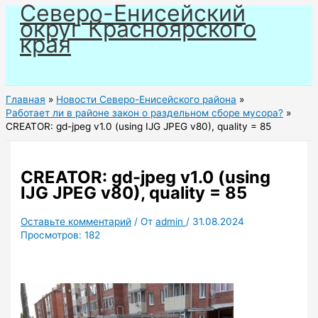
Северо-Енисейский
Перейти
округ Красноярского
к
края
содержимому
Главная
Новости Северо-Енисейского района
Работает ли в районе закон о раздельном сборе мусора?
CREATOR: gd-jpeg v1.0 (using IJG JPEG v80), quality = 85
CREATOR: gd-jpeg v1.0 (using
IJG JPEG v80), quality = 85
Оставьте комментарий
/ От
admin
/
31.08.2024
Просмотров:
182