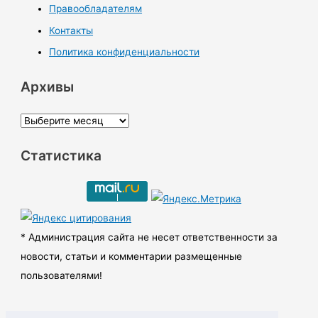
Правообладателям
Контакты
Политика конфиденциальности
Архивы
А
р
Статистика
х
и
в
ы
* Администрация сайта не несет ответственности за
новости, статьи и комментарии размещенные
пользователями!