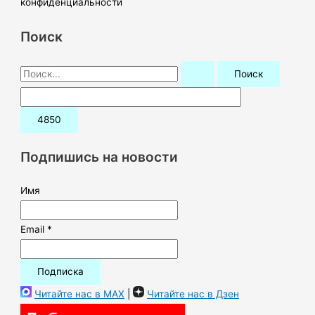
конфиденциальности
Поиск
П
о
и
с
к
Подпишись на новости
:
Имя
Email *
Читайте нас в MAX
|
Читайте нас в Дзен