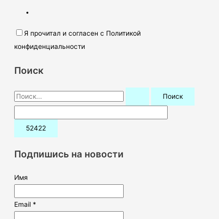
Я прочитал и согласен с Политикой
конфиденциальности
Поиск
П
о
и
с
к
Подпишись на новости
:
Имя
Email *