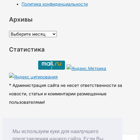
Политика конфиденциальности
Архивы
А
р
Статистика
х
и
в
ы
* Администрация сайта не несет ответственности за
новости, статьи и комментарии размещенные
пользователями!
Мы используем куки для наилучшего
представления нашего сайта. Если Вы