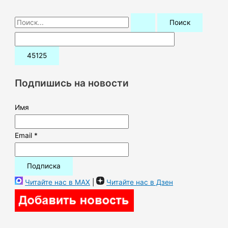
П
о
и
с
к
Подпишись на новости
:
Имя
Email *
Читайте нас в MAX
|
Читайте нас в Дзен