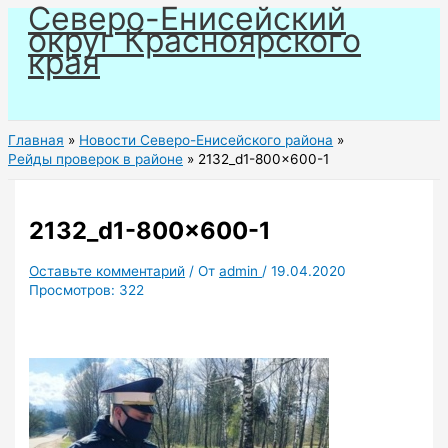
Северо-Енисейский
Перейти
округ Красноярского
к
края
содержимому
Главная
Новости Северо-Енисейского района
Рейды проверок в районе
2132_d1-800×600-1
2132_d1-800×600-1
Оставьте комментарий
/ От
admin
/
19.04.2020
Просмотров:
322