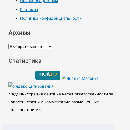
Правообладателям
Контакты
Политика конфиденциальности
Архивы
А
р
Статистика
х
и
в
ы
* Администрация сайта не несет ответственности за
новости, статьи и комментарии размещенные
пользователями!