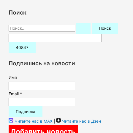
Поиск
П
о
и
с
к
Подпишись на новости
:
Имя
Email *
Читайте нас в MAX
|
Читайте нас в Дзен