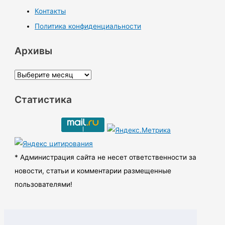
Контакты
Политика конфиденциальности
Архивы
А
р
Статистика
х
и
в
ы
* Администрация сайта не несет ответственности за
новости, статьи и комментарии размещенные
пользователями!