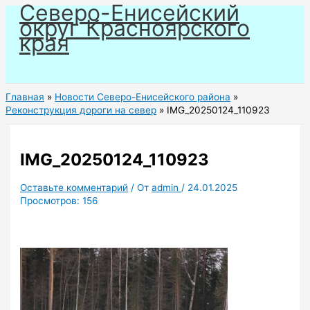
Северо-Енисейский
Перейти
округ Красноярского
к
края
содержимому
Главная
Новости Северо-Енисейского района
Реконструкция дороги на север
IMG_20250124_110923
IMG_20250124_110923
Оставьте комментарий
/ От
admin
/
24.01.2025
Просмотров:
156