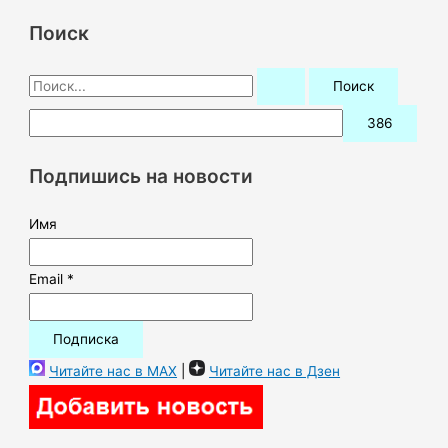
Поиск
П
о
и
с
Подпишись на новости
к
:
Имя
Email *
Читайте нас в MAX
|
Читайте нас в Дзен