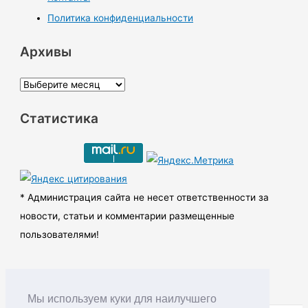
Политика конфиденциальности
Архивы
А
р
Статистика
х
и
в
ы
* Администрация сайта не несет ответственности за
новости, статьи и комментарии размещенные
пользователями!
Мы используем куки для наилучшего