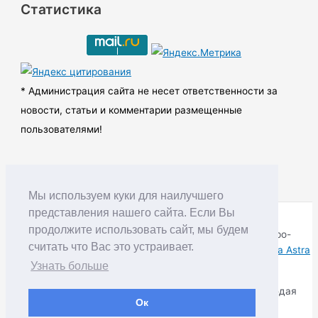
Статистика
х
и
в
ы
* Администрация сайта не несет ответственности за
новости, статьи и комментарии размещенные
пользователями!
Мы используем куки для наилучшего
представления нашего сайта. Если Вы
продолжите использовать сайт, мы будем
Copyright © RUDNIK.MOBI 28.06.2008 - 2026 | Северо-
считать что Вас это устраивает.
Енисейский округ Красноярского края | Powered by
Тема Astra
WordPress
Узнать больше
Копирование материалов разрешается только соблюдая
Ок
Правила