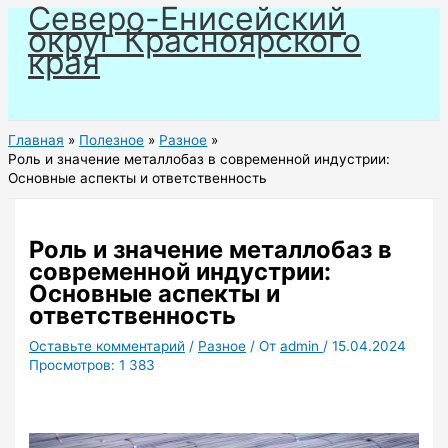
Северо-Енисейский
Перейти
округ Красноярского
к
края
содержимому
Главная
Полезное
Разное
Роль и значение металлобаз в современной индустрии:
Основные аспекты и ответственность
Роль и значение металлобаз в
современной индустрии:
Основные аспекты и
ответственность
Оставьте комментарий
/
Разное
/ От
admin
/
15.04.2024
Просмотров:
1 383