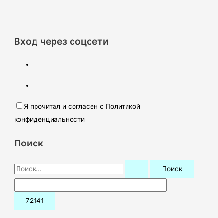
Вход через соцсети
Я прочитал и согласен с Политикой
конфиденциальности
Поиск
П
о
и
с