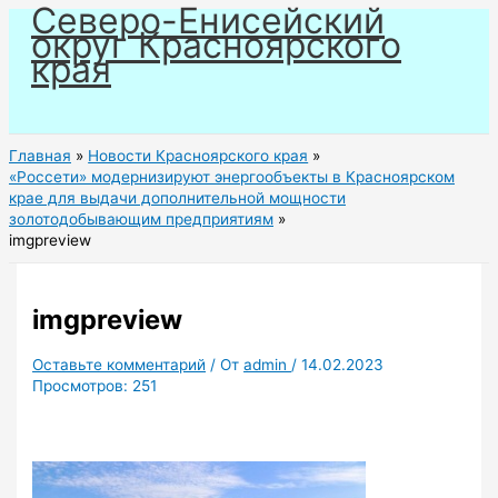
Северо-Енисейский
Перейти
округ Красноярского
к
края
содержимому
Главная
Новости Красноярского края
«Россети» модернизируют энергообъекты в Красноярском
крае для выдачи дополнительной мощности
золотодобывающим предприятиям
imgpreview
imgpreview
Оставьте комментарий
/ От
admin
/
14.02.2023
Просмотров:
251