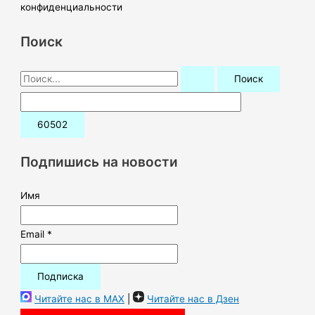
конфиденциальности
Поиск
П
о
и
с
к
Подпишись на новости
:
Имя
Email *
Читайте нас в MAX
|
Читайте нас в Дзен