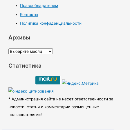
Правообладателям
Контакты
Политика конфиденциальности
Архивы
А
р
Статистика
х
и
в
ы
* Администрация сайта не несет ответственности за
новости, статьи и комментарии размещенные
пользователями!