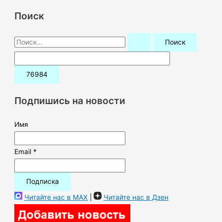
Поиск
П
о
и
с
к
Подпишись на новости
:
Имя
Email *
Читайте нас в MAX
|
Читайте нас в Дзен