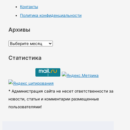
Контакты
Политика конфиденциальности
Архивы
А
р
Статистика
х
и
в
ы
* Администрация сайта не несет ответственности за
новости, статьи и комментарии размещенные
пользователями!