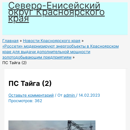
Северо-Енисейский
Перейти
округ Красноярского
к
края
содержимому
Главная
Новости Красноярского края
«Россети» модернизируют энергообъекты в Красноярском
крае для выдачи дополнительной мощности
золотодобывающим предприятиям
ПС Тайга (2)
ПС Тайга (2)
Оставьте комментарий
/ От
admin
/
14.02.2023
Просмотров:
362