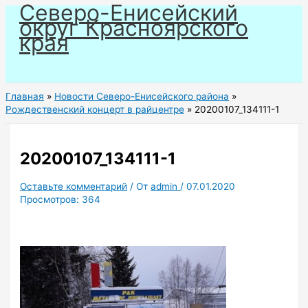
Северо-Енисейский
Перейти
округ Красноярского
к
края
содержимому
Главная
Новости Северо-Енисейского района
Рождественский концерт в райцентре
20200107_134111-1
20200107_134111-1
Оставьте комментарий
/ От
admin
/
07.01.2020
Просмотров:
364