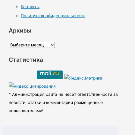
Контакты
Политика конфиденциальности
Архивы
А
р
Статистика
х
и
в
ы
* Администрация сайта не несет ответственности за
новости, статьи и комментарии размещенные
пользователями!