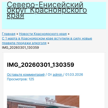
Северо-Енисейский
Перейти
округ Красноярского
к
края
содержимому
Главная
Новости Красноярского края
С 1 марта в Красноярском крае вступили в силу новые
правила продажи алкоголя
IMG_20260301_130359
IMG_20260301_130359
Оставьте комментарий
/ От
admin
/
01.03.2026
Просмотров:
125