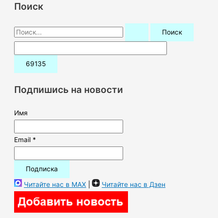
Поиск
П
о
и
с
к
Подпишись на новости
:
Имя
Email *
Читайте нас в MAX
|
Читайте нас в Дзен