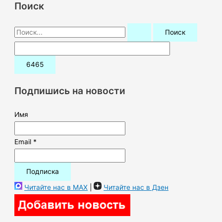
Поиск
П
о
и
с
к
Подпишись на новости
:
Имя
Email *
Читайте нас в MAX
|
Читайте нас в Дзен