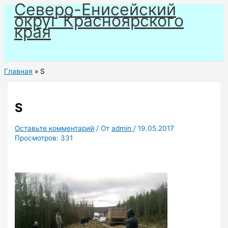
Северо-Енисейский
Перейти
округ Красноярского
к
края
содержимому
Главная
S
S
Оставьте комментарий
/ От
admin
/
19.05.2017
Просмотров:
331