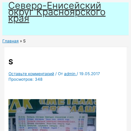
Северо-Енисейский
Перейти
округ Красноярского
к
края
содержимому
Главная
S
S
Оставьте комментарий
/ От
admin
/
19.05.2017
Просмотров:
348