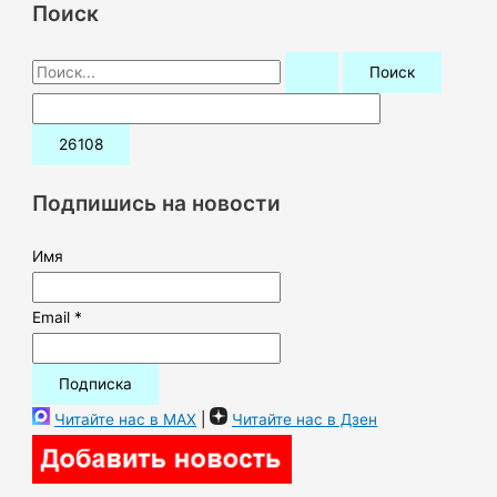
Поиск
П
о
и
с
к
Подпишись на новости
:
Имя
Email *
Читайте нас в MAX
|
Читайте нас в Дзен