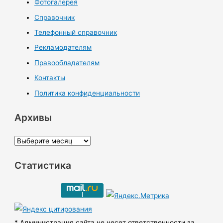
Фотогалерея
Справочник
Телефонный справочник
Рекламодателям
Правообладателям
Контакты
Политика конфиденциальности
Архивы
А
р
Статистика
х
и
в
ы
* Администрация сайта не несет ответственности за