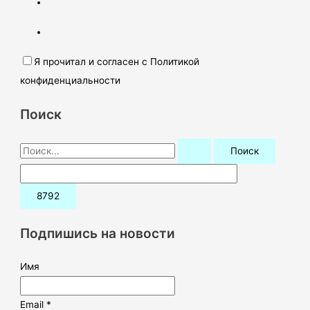
Я прочитал и согласен с Политикой
конфиденциальности
Поиск
П
о
и
с
к
Подпишись на новости
:
Имя
Email *