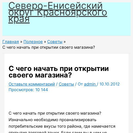
Северо-Енисейский
Перейти
округ Красноярского
к
края
содержимому
Главная
Полезное
Советы
С чего начать при открытии своего магазина?
С чего начать при открытии
своего магазина?
Оставьте комментарий
/
Советы
/ От
admin
/
10.10.2012
Просмотров:
10 144
С чего начать при открытии своего магазина?
Изначально необходимо проанализировать
потребительские вкусы того района, где намечается
открытие торговой точки. Если сами вы в нем не