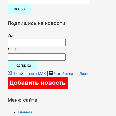
и
с
к
Подпишись на новости
:
Имя
Email *
Читайте нас в MAX
|
Читайте нас в Дзен
Меню сайта
Главная