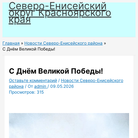
Северо-Енисейский
Перейти
округ Красноярского
к
края
содержимому
Главная
Новости Северо-Енисейского района
С Днём Великой Победы!
С Днём Великой Победы!
Оставьте комментарий
/
Новости Северо-Енисейского
района
/ От
admin
/
09.05.2026
Просмотров:
315