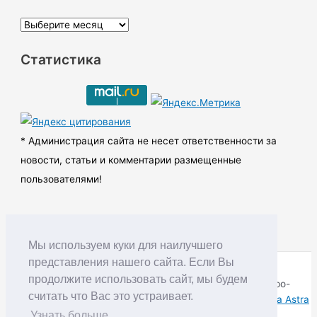
А
р
Статистика
х
и
в
ы
* Администрация сайта не несет ответственности за
новости, статьи и комментарии размещенные
пользователями!
Мы используем куки для наилучшего
представления нашего сайта. Если Вы
продолжите использовать сайт, мы будем
Copyright © RUDNIK.MOBI 28.06.2008 - 2026 | Северо-
считать что Вас это устраивает.
Енисейский округ Красноярского края | Powered by
Тема Astra
WordPress
Узнать больше