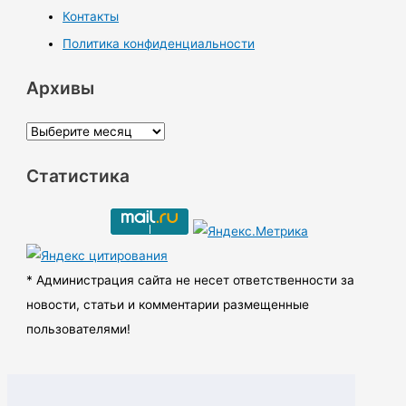
Контакты
Политика конфиденциальности
Архивы
А
р
Статистика
х
и
в
ы
* Администрация сайта не несет ответственности за
новости, статьи и комментарии размещенные
пользователями!