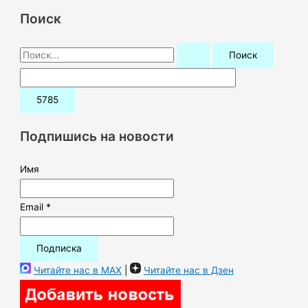
Поиск
П
о
и
с
к
Подпишись на новости
:
Имя
Email *
Читайте нас в MAX
|
Читайте нас в Дзен