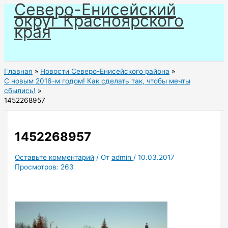
Северо-Енисейский
Перейти
округ Красноярского
к
края
содержимому
Главная
Новости Северо-Енисейского района
С новым 2016-м годом! Как сделать так, чтобы мечты
сбылись!
1452268957
1452268957
Оставьте комментарий
/ От
admin
/
10.03.2017
Просмотров:
263