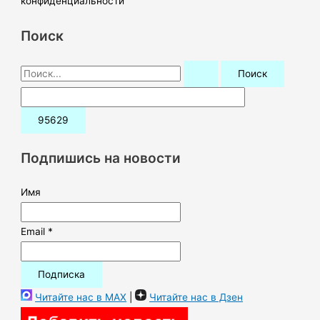
конфиденциальности
Поиск
П
о
и
с
к
Подпишись на новости
:
Имя
Email *
Читайте нас в MAX
|
Читайте нас в Дзен