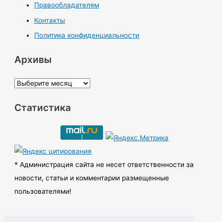
Правообладателям
Контакты
Политика конфиденциальности
Архивы
А
р
Статистика
х
и
в
ы
* Администрация сайта не несет ответственности за
новости, статьи и комментарии размещенные
пользователями!