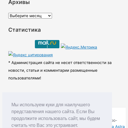
Архивы
А
р
Статистика
х
и
в
ы
* Администрация сайта не несет ответственности за
новости, статьи и комментарии размещенные
пользователями!
Мы используем куки для наилучшего
представления нашего сайта. Если Вы
продолжите использовать сайт, мы будем
Copyright © RUDNIK.MOBI 28.06.2008 - 2026 | Северо-
считать что Вас это устраивает.
Енисейский округ Красноярского края | Powered by
Тема Astra