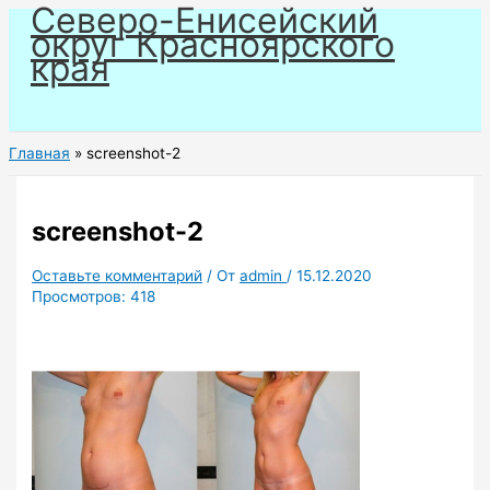
Северо-Енисейский
Перейти
округ Красноярского
к
края
содержимому
Главная
screenshot-2
screenshot-2
Оставьте комментарий
/ От
admin
/
15.12.2020
Просмотров:
418