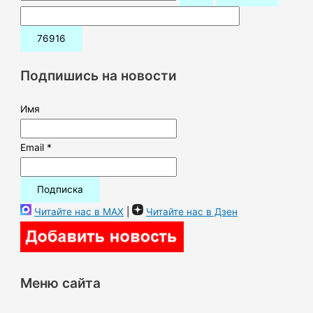
о
и
с
к
Подпишись на новости
:
Имя
Email *
Читайте нас в MAX
|
Читайте нас в Дзен
Меню сайта