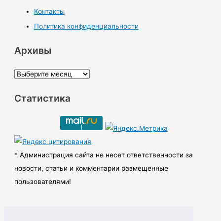
Контакты
Политика конфиденциальности
Архивы
А
р
Статистика
х
и
в
ы
* Администрация сайта не несет ответственности за
новости, статьи и комментарии размещенные
пользователями!