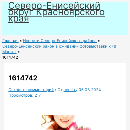
Северо-Енисейский
Перейти
округ Красноярского
к
края
содержимому
Главная
Новости Северо-Енисейского района
Северо-Енисейский район в ожидании фотовыставки к «8
Марта»
1614742
1614742
Оставьте комментарий
/ От
admin
/
05.03.2024
Просмотров:
217