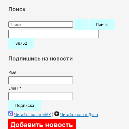
Поиск
П
о
и
с
к
Подпишись на новости
:
Имя
Email *
Читайте нас в MAX
|
Читайте нас в Дзен