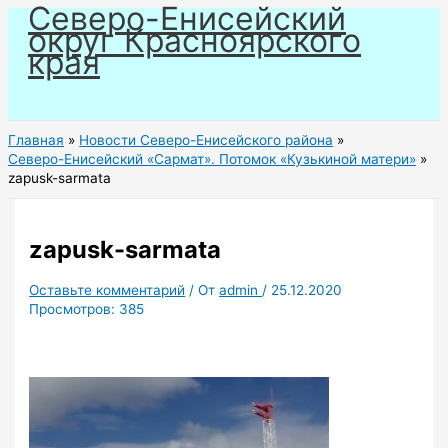
Северо-Енисейский
Перейти
округ Красноярского
к
края
содержимому
Главная
Новости Северо-Енисейского района
Северо-Енисейский «Сармат». Потомок «Кузькиной матери»
zapusk-sarmata
zapusk-sarmata
Оставьте комментарий
/ От
admin
/
25.12.2020
Просмотров:
385