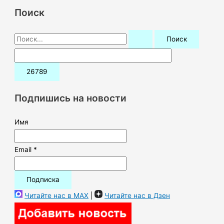
Поиск
П
о
и
с
к
Подпишись на новости
:
Имя
Email *
Читайте нас в MAX
|
Читайте нас в Дзен