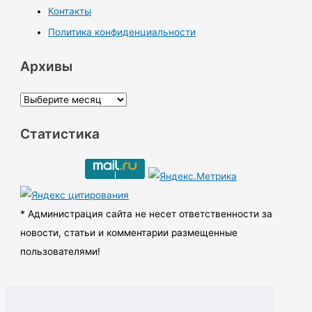
Контакты
Политика конфиденциальности
Архивы
А
р
Статистика
х
и
в
ы
* Администрация сайта не несет ответственности за
новости, статьи и комментарии размещенные
пользователями!