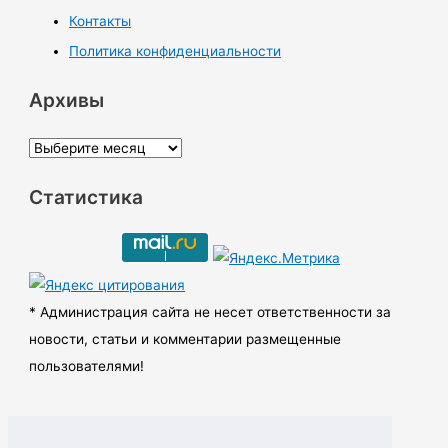
Контакты
Политика конфиденциальности
Архивы
А
р
Статистика
х
и
в
ы
* Администрация сайта не несет ответственности за
новости, статьи и комментарии размещенные
пользователями!