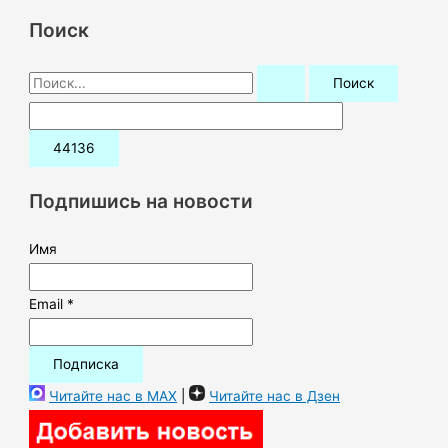
Поиск
П
о
и
с
к
Подпишись на новости
:
Имя
Email *
Читайте нас в MAX
|
Читайте нас в Дзен