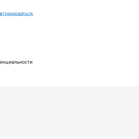
вторизоваться
.
денциальности