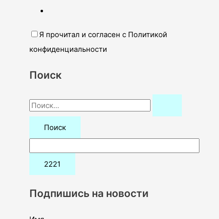
Я прочитал и согласен с Политикой
конфиденциальности
Поиск
П
о
и
с
к
:
Подпишись на новости