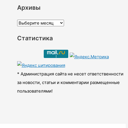
Архивы
А
р
Статистика
х
и
в
ы
* Администрация сайта не несет ответственности
за новости, статьи и комментарии размещенные
пользователями!