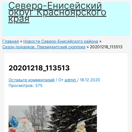
Северо-Енисейский
Перейти
округ Красноярского
к
края
содержимому
Главная
Новости Северо-Енисейского района
Сезон подарков. Президентский сюрприз
20201218_113513
20201218_113513
Оставьте комментарий
/ От
admin
/
18.12.2020
Просмотров:
375