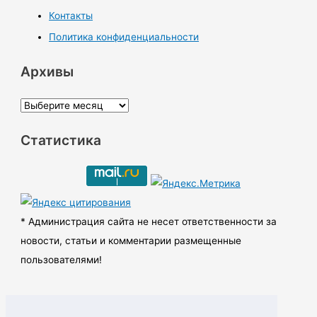
Контакты
Политика конфиденциальности
Архивы
А
р
Статистика
х
и
в
ы
* Администрация сайта не несет ответственности за
новости, статьи и комментарии размещенные
пользователями!