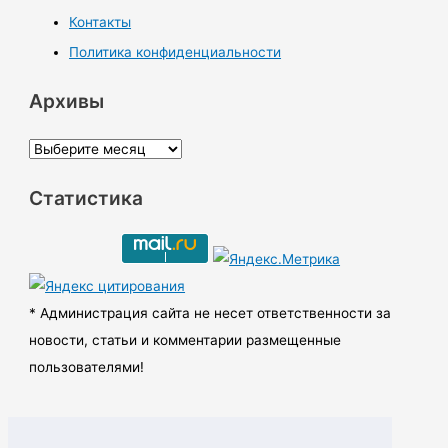
Контакты
Политика конфиденциальности
Архивы
А
р
Статистика
х
и
в
ы
* Администрация сайта не несет ответственности за
новости, статьи и комментарии размещенные
пользователями!