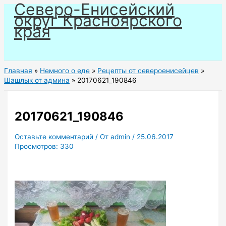
Северо-Енисейский
Перейти
округ Красноярского
к
края
содержимому
Главная
Немного о еде
Рецепты от североенисейцев
Шашлык от админа
20170621_190846
20170621_190846
Оставьте комментарий
/ От
admin
/
25.06.2017
Просмотров:
330