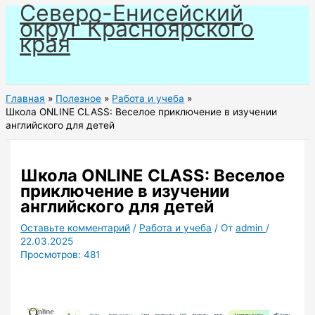
Северо-Енисейский
Перейти
округ Красноярского
к
края
содержимому
Главная
Полезное
Работа и учеба
Школа ONLINE CLASS: Веселое приключение в изучении
английского для детей
Школа ONLINE CLASS: Веселое
приключение в изучении
английского для детей
Оставьте комментарий
/
Работа и учеба
/ От
admin
/
22.03.2025
Просмотров:
481