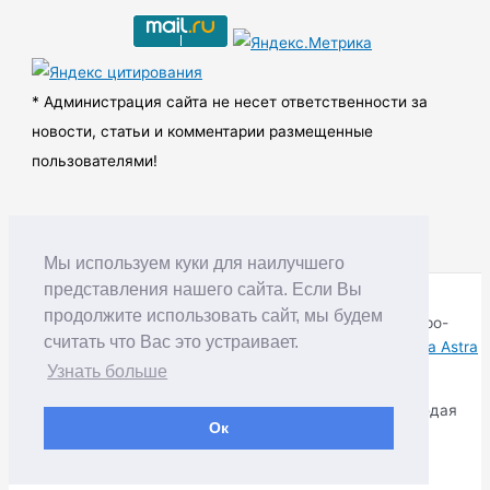
и
в
ы
* Администрация сайта не несет ответственности за
новости, статьи и комментарии размещенные
пользователями!
Мы используем куки для наилучшего
представления нашего сайта. Если Вы
продолжите использовать сайт, мы будем
Copyright © RUDNIK.MOBI 28.06.2008 - 2026 | Северо-
считать что Вас это устраивает.
Енисейский округ Красноярского края | Powered by
Тема Astra
WordPress
Узнать больше
Копирование материалов разрешается только соблюдая
Ок
Правила