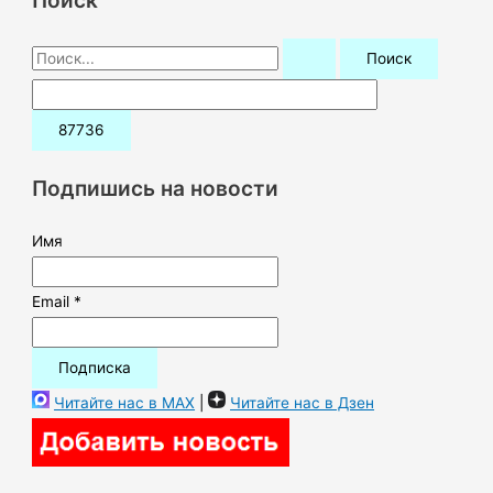
П
о
и
с
к
Подпишись на новости
:
Имя
Email *
Читайте нас в MAX
|
Читайте нас в Дзен