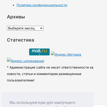
Политика конфиденциальности
Архивы
А
р
Статистика
х
и
в
ы
* Администрация сайта не несет ответственности за
новости, статьи и комментарии размещенные
пользователями!
Мы используем куки для наилучшего