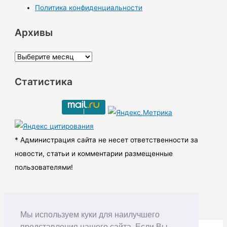
Политика конфиденциальности
Архивы
А
р
Статистика
х
и
в
ы
* Администрация сайта не несет ответственности за
новости, статьи и комментарии размещенные
пользователями!
Мы используем куки для наилучшего
представления нашего сайта. Если Вы