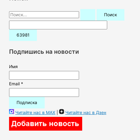
П
о
и
с
к
Подпишись на новости
:
Имя
Email *
Читайте нас в MAX
|
Читайте нас в Дзен