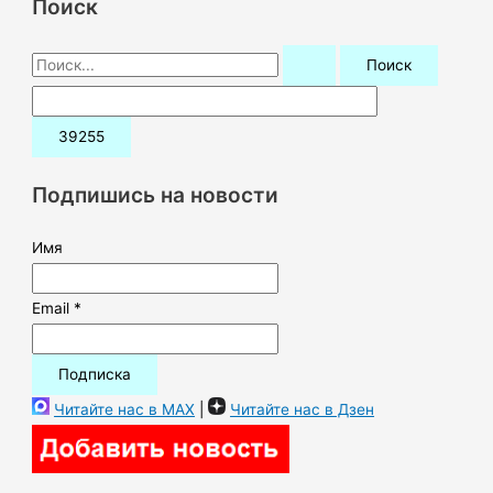
Поиск
П
о
и
с
к
Подпишись на новости
:
Имя
Email *
Читайте нас в MAX
|
Читайте нас в Дзен