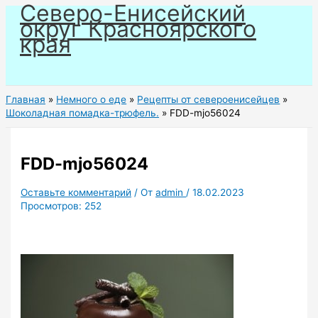
Северо-Енисейский
Перейти
округ Красноярского
к
края
содержимому
Главная
Немного о еде
Рецепты от североенисейцев
Шоколадная помадка-трюфель.
FDD-mjo56024
FDD-mjo56024
Оставьте комментарий
/ От
admin
/
18.02.2023
Просмотров:
252