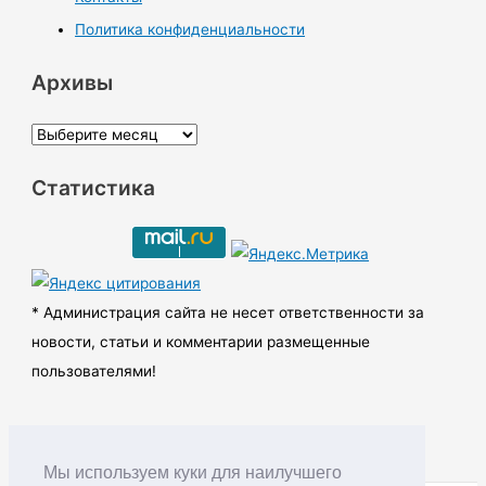
Политика конфиденциальности
Архивы
А
р
Статистика
х
и
в
ы
* Администрация сайта не несет ответственности за
новости, статьи и комментарии размещенные
пользователями!
Мы используем куки для наилучшего