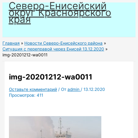
Северо-Енисейский
Перейти
округ Красноярского
к
края
содержимому
Главная
Новости Северо-Енисейского района
Ситуация с переправой через Енисей 13.12.2020
img-20201212-wa0011
img-20201212-wa0011
Оставьте комментарий
/ От
admin
/
13.12.2020
Просмотров:
411