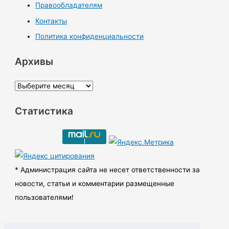
Правообладателям
Контакты
Политика конфиденциальности
Архивы
А
р
Статистика
х
и
в
ы
* Администрация сайта не несет ответственности за
новости, статьи и комментарии размещенные
пользователями!