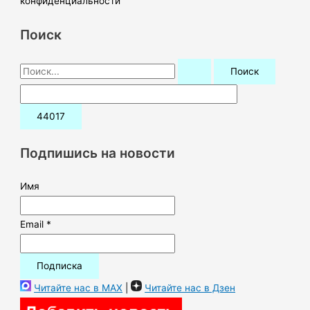
конфиденциальности
Поиск
П
о
и
с
к
Подпишись на новости
:
Имя
Email *
Читайте нас в MAX
|
Читайте нас в Дзен