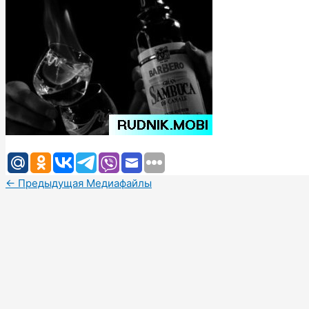
←
Предыдущая Медиафайлы