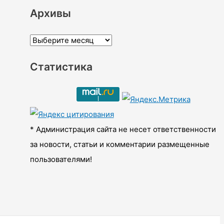
Архивы
А
р
Статистика
х
и
в
ы
* Администрация сайта не несет ответственности
за новости, статьи и комментарии размещенные
пользователями!