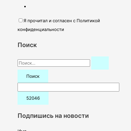
Я прочитал и согласен с Политикой
конфиденциальности
Поиск
П
о
и
с
к
:
Подпишись на новости