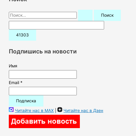
П
о
и
с
к
Подпишись на новости
:
Имя
Email *
Читайте нас в MAX
|
Читайте нас в Дзен