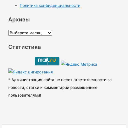
Политика конфиденциальности
Архивы
А
р
Статистика
х
и
в
ы
* Администрация сайта не несет ответственности за
новости, статьи и комментарии размещенные
пользователями!